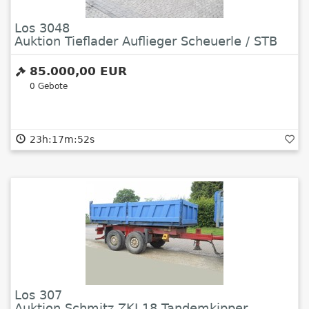
Los 3048
Auktion Tieflader Auflieger Scheuerle / STB
3024 ABFP
85.000,00 EUR
0
Gebote
23h:17m:52s
Los 307
Auktion Schmitz ZKI 18 Tandemkipper