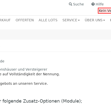
Suche
Hilfe
Kein V
RKAUF
OFFERTEN
ALLE LOTS
SERVICE
ÜBER UNS
e
.de
ionshäuser und Versteigerer
 auf Vollständigkeit der Nennung.
ngebots an unseren Service.
r folgende Zusatz-Optionen (Module);