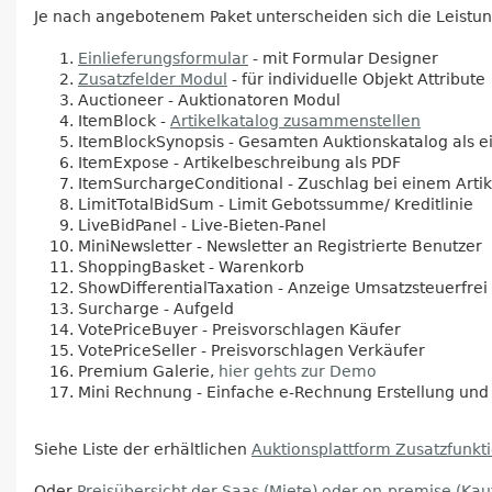
Je nach angebotenem Paket unterscheiden sich die Leistun
Einlieferungsformular
- mit Formular Designer
Zusatzfelder Modul
- für individuelle Objekt Attribute
Auctioneer - Auktionatoren Modul
ItemBlock -
Artikelkatalog zusammenstellen
ItemBlockSynopsis - Gesamten Auktionskatalog als e
ItemExpose - Artikelbeschreibung als PDF
ItemSurchargeConditional - Zuschlag bei einem Artik
LimitTotalBidSum - Limit Gebotssumme/ Kreditlinie
LiveBidPanel - Live-Bieten-Panel
MiniNewsletter - Newsletter an Registrierte Benutzer
ShoppingBasket - Warenkorb
ShowDifferentialTaxation - Anzeige Umsatzsteuerfrei
Surcharge - Aufgeld
VotePriceBuyer - Preisvorschlagen Käufer
VotePriceSeller - Preisvorschlagen Verkäufer
Premium Galerie,
hier gehts zur Demo
Mini Rechnung - Einfache e-Rechnung Erstellung und 
Siehe Liste der erhältlichen
Auktionsplattform Zusatzfunkt
Oder
Preisübersicht der Saas (Miete) oder on-premise (Kau