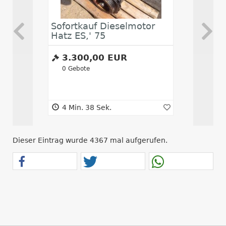
Sofortkauf Dieselmotor
Abwickl
Hatz ES,' 75
3.300,00 EUR
12.00
0
Gebote
0
Gebote
4 Min. 38 Sek.
4 Min. 3
Dieser Eintrag wurde 4367 mal aufgerufen.