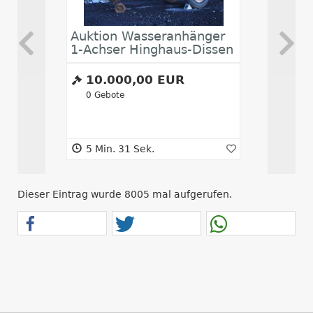
Auktion Wasseranhänger
Abwickl
1-Achser Hinghaus-Dissen
10.000,00 EUR
12.00
0
Gebote
0
Gebote
5 Min. 31 Sek.
5 Min. 3
Dieser Eintrag wurde 8005 mal aufgerufen.