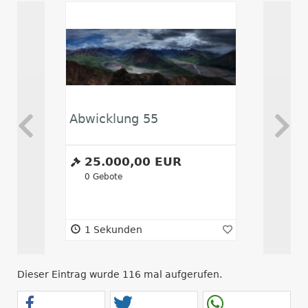
Abwicklung 55
Verteile
25.000,00 EUR
700,0
0
Gebote
0
Gebote
1 Sekunden
6 Min. 5
Dieser Eintrag wurde 116 mal aufgerufen.