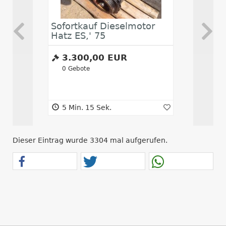
Sofortkauf Dieselmotor
Abwickl
Hatz ES,' 75
3.300,00 EUR
12.00
0
Gebote
0
Gebote
5 Min. 15 Sek.
5 Min. 1
Dieser Eintrag wurde 3304 mal aufgerufen.