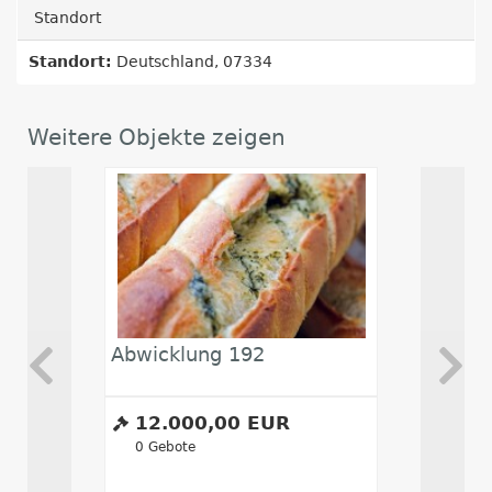
Standort
Standort:
Deutschland, 07334
Weitere Objekte zeigen
Abwicklung 192
Abwickl
12.000,00 EUR
13.00
0
Gebote
0
Gebote